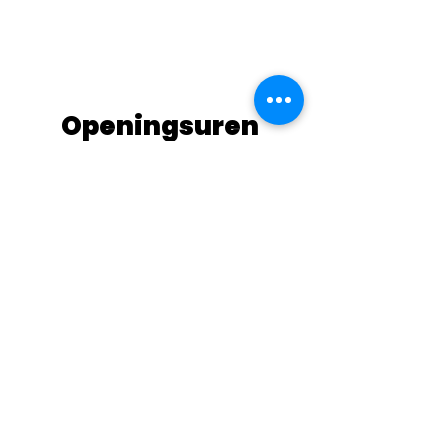
Openingsuren
Woensdag-Donderdag: 10:30-19:30
Vrijdag: 10:00-13:00 & 15:00-20:00
Zaterdag: 11.30-20:00
Zondag: 12
:00
-19:30
Maandag: 10:30-19:30
Locatie
Baan naar Bree 16
3990 Peer
Contact